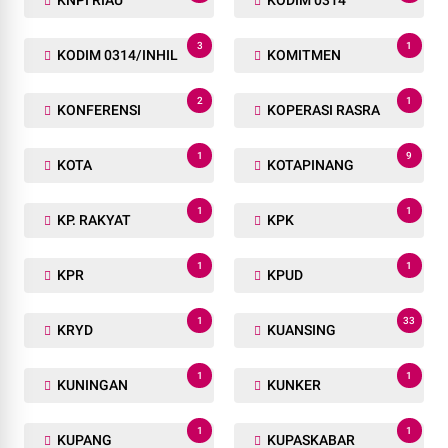
3
1
KODIM 0314/INHIL
KOMITMEN
2
1
KONFERENSI
KOPERASI RASRA
1
9
KOTA
KOTAPINANG
1
1
KP. RAKYAT
KPK
1
1
KPR
KPUD
1
33
KRYD
KUANSING
1
1
KUNINGAN
KUNKER
1
1
KUPANG
KUPASKABAR