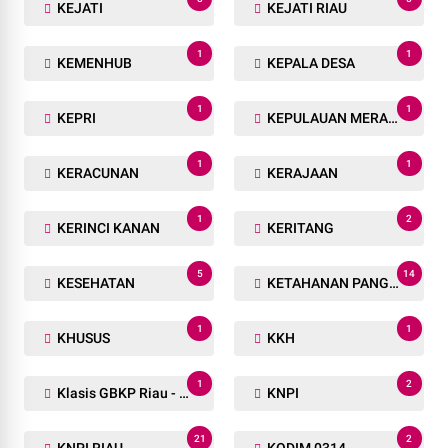
KEJATI
KEJATI RIAU
1
1
KEMENHUB
KEPALA DESA
1
1
KEPRI
KEPULAUAN MERANTI
1
1
KERACUNAN
KERAJAAN
1
2
KERINCI KANAN
KERITANG
5
14
KESEHATAN
KETAHANAN PANGAN
1
1
KHUSUS
KKH
1
2
Klasis GBKP Riau - Sumbar.
KNPI
21
2
KNPI RIAU
KODIM 0314