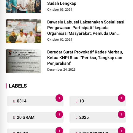
Sudah Lengkap
Oktober 03, 2024
Bawaslu Labusel Laksanakan Sosialisasi
Pengawasan Partisipatif kepada
Organisasi Masyarakat, Pemuda Dan
Agama Pada pilkada Serentak 2024
Oktober 02, 2024
Beredar Surat Provokatif Kades Merbau,
Ketua KNPI Riau: "Periksa, Tangkap dan
Penjarakan!"
Desember 24, 2023
LABELS
1
1
0314
13
1
1
20 GRAM
2025
1
1