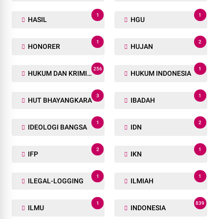
1
1
HASIL
HGU
1
2
HONORER
HUJAN
256
1
HUKUM DAN KRIMINAL
HUKUM INDONESIA
3
1
HUT BHAYANGKARA
IBADAH
1
2
IDEOLOGI BANGSA
IDN
2
1
IFP
IKN
1
1
ILEGAL-LOGGING
ILMIAH
1
839
ILMU
INDONESIA