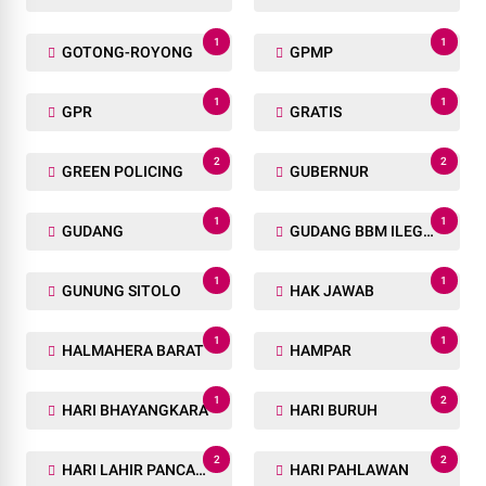
1
1
GOTONG-ROYONG
GPMP
1
1
GPR
GRATIS
2
2
GREEN POLICING
GUBERNUR
1
1
GUDANG
GUDANG BBM ILEGAL
1
1
GUNUNG SITOLO
HAK JAWAB
1
1
HALMAHERA BARAT
HAMPAR
1
2
HARI BHAYANGKARA
HARI BURUH
2
2
HARI LAHIR PANCASILA
HARI PAHLAWAN