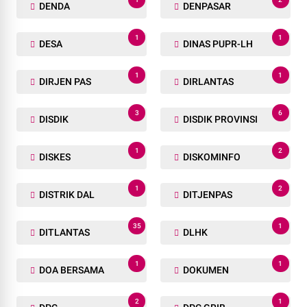
DENDA
DENPASAR
1
1
DESA
DINAS PUPR-LH
1
1
DIRJEN PAS
DIRLANTAS
3
6
DISDIK
DISDIK PROVINSI
1
2
DISKES
DISKOMINFO
1
2
DISTRIK DAL
DITJENPAS
35
1
DITLANTAS
DLHK
1
1
DOA BERSAMA
DOKUMEN
2
1