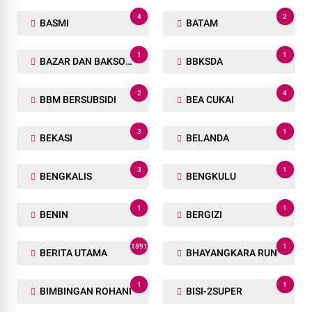
4
2
BASMI
BATAM
1
1
BAZAR DAN BAKSOS RAMADHAN
BBKSDA
2
4
BBM BERSUBSIDI
BEA CUKAI
3
1
BEKASI
BELANDA
3
1
BENGKALIS
BENGKULU
1
1
BENIN
BERGIZI
1891
1
BERITA UTAMA
BHAYANGKARA RUN
1
1
BIMBINGAN ROHANI
BISI-2SUPER