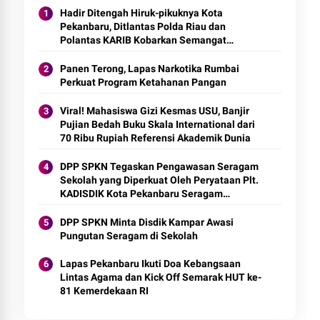
Hadir Ditengah Hiruk-pikuknya Kota
Pekanbaru, Ditlantas Polda Riau dan
Polantas KARIB Kobarkan Semangat
Keselamatan, Nasionalisme dan Green
Policing Jelang HUT RI Ke-81 Tahun
Panen Terong, Lapas Narkotika Rumbai
Perkuat Program Ketahanan Pangan
Viral! Mahasiswa Gizi Kesmas USU, Banjir
Pujian Bedah Buku Skala International dari
70 Ribu Rupiah Referensi Akademik Dunia
DPP SPKN Tegaskan Pengawasan Seragam
Sekolah yang Diperkuat Oleh Peryataan Plt.
KADISDIK Kota Pekanbaru Seragam
Digratiskan
DPP SPKN Minta Disdik Kampar Awasi
Pungutan Seragam di Sekolah
Lapas Pekanbaru Ikuti Doa Kebangsaan
Lintas Agama dan Kick Off Semarak HUT ke-
81 Kemerdekaan RI