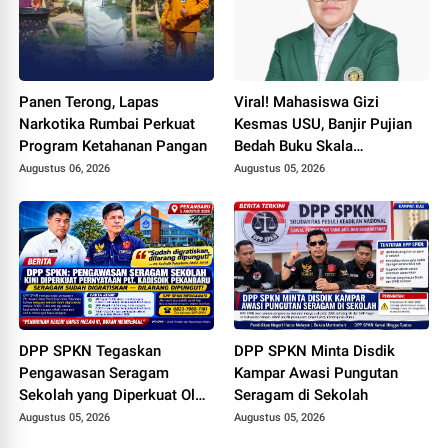
81 Tahun
Panen Terong, Lapas
Viral! Mahasiswa Gizi
Narkotika Rumbai Perkuat
Kesmas USU, Banjir Pujian
Program Ketahanan Pangan
Bedah Buku Skala
International dari 70 Ribu
Augustus 06, 2026
Augustus 05, 2026
Rupiah Referensi Akademik
Dunia
DPP SPKN Tegaskan
DPP SPKN Minta Disdik
Pengawasan Seragam
Kampar Awasi Pungutan
Sekolah yang Diperkuat Oleh
Seragam di Sekolah
Peryataan Plt. KADISDIK
Augustus 05, 2026
Augustus 05, 2026
Kota Pekanbaru Seragam