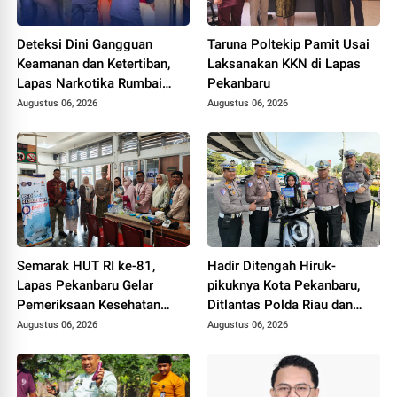
Deteksi Dini Gangguan
Taruna Poltekip Pamit Usai
Keamanan dan Ketertiban,
Laksanakan KKN di Lapas
Lapas Narkotika Rumbai
Pekanbaru
Gelar Razia Rutin Blok
Augustus 06, 2026
Augustus 06, 2026
Hunian
Semarak HUT RI ke-81,
Hadir Ditengah Hiruk-
Lapas Pekanbaru Gelar
pikuknya Kota Pekanbaru,
Pemeriksaan Kesehatan
Ditlantas Polda Riau dan
Gratis untuk Warga Binaan
Polantas KARIB Kobarkan
Augustus 06, 2026
Augustus 06, 2026
dan Masyarakat
Semangat Keselamatan,
Nasionalisme dan Green
Policing Jelang HUT RI Ke-