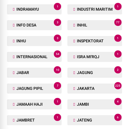
1
1
INDRAMAYU
INDUSTRI MARITIM
3
77
INFO DESA
INHIL
3
1
INHU
INSPEKTORAT
54
1
INTERNASIONAL
ISRA MI'RQJ
10
2
JABAR
JAGUNG
7
225
JAGUNG PIPIL
JAKARTA
1
4
JAMAAH HAJI
JAMBI
1
6
JAMBRET
JATENG