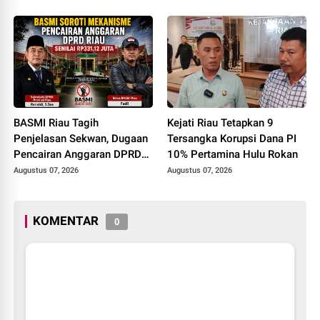
Riau HUT RI ke-81
BASMI Riau Tagih
Kejati Riau Tetapkan 9
Penjelasan Sekwan, Dugaan
Tersangka Korupsi Dana PI
Pencairan Anggaran DPRD
10% Pertamina Hulu Rokan
Tanpa Prosedur Tuai
Augustus 07, 2026
Augustus 07, 2026
Sorotan
KOMENTAR
0