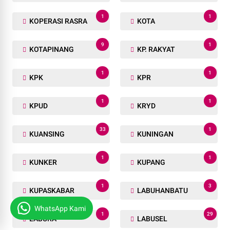
1
1
KOPERASI RASRA
KOTA
9
1
KOTAPINANG
KP. RAKYAT
1
1
KPK
KPR
1
1
KPUD
KRYD
33
1
KUANSING
KUNINGAN
1
1
KUNKER
KUPANG
1
3
KUPASKABAR
LABUHANBATU
WhatsApp Kami
1
29
LABURA
LABUSEL