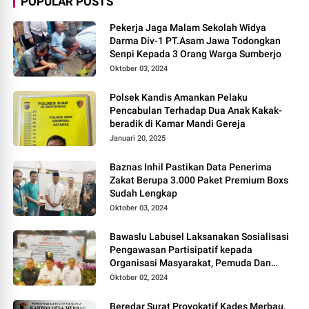
POPULAR POSTS
Pekerja Jaga Malam Sekolah Widya
Darma Div-1 PT.Asam Jawa Todongkan
Senpi Kepada 3 Orang Warga Sumberjo
Oktober 03, 2024
Polsek Kandis Amankan Pelaku
Pencabulan Terhadap Dua Anak Kakak-
beradik di Kamar Mandi Gereja
Januari 20, 2025
Baznas Inhil Pastikan Data Penerima
Zakat Berupa 3.000 Paket Premium Boxs
Sudah Lengkap
Oktober 03, 2024
Bawaslu Labusel Laksanakan Sosialisasi
Pengawasan Partisipatif kepada
Organisasi Masyarakat, Pemuda Dan
Agama Pada pilkada Serentak 2024
Oktober 02, 2024
Beredar Surat Provokatif Kades Merbau,