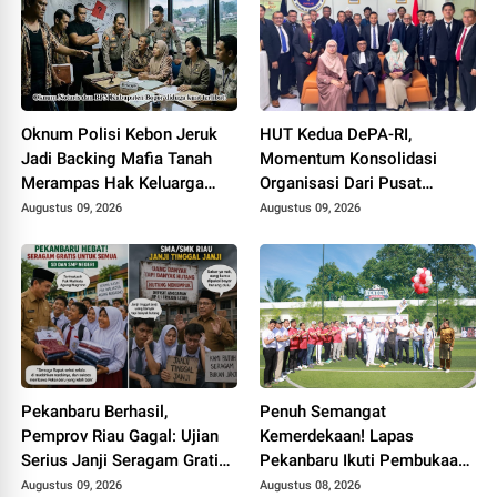
Oknum Polisi Kebon Jeruk
HUT Kedua DePA-RI,
Jadi Backing Mafia Tanah
Momentum Konsolidasi
Merampas Hak Keluarga
Organisasi Dari Pusat
Ambar Witjaksono Sutarman
Sampai ke Daerah
Augustus 09, 2026
Augustus 09, 2026
Pekanbaru Berhasil,
Penuh Semangat
Pemprov Riau Gagal: Ujian
Kemerdekaan! Lapas
Serius Janji Seragam Gratis
Pekanbaru Ikuti Pembukaan
di Bumi Lancang Kuning
Pekan Olahraga Ditjenpas
Augustus 09, 2026
Augustus 08, 2026