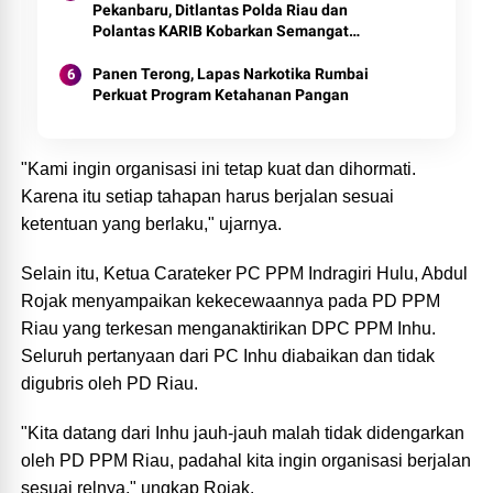
Pekanbaru, Ditlantas Polda Riau dan
Polantas KARIB Kobarkan Semangat
Keselamatan, Nasionalisme dan Green
Policing Jelang HUT RI Ke-81 Tahun
Panen Terong, Lapas Narkotika Rumbai
Perkuat Program Ketahanan Pangan
‎"Kami ingin organisasi ini tetap kuat dan dihormati.
Karena itu setiap tahapan harus berjalan sesuai
ketentuan yang berlaku," ujarnya.
‎Selain itu, Ketua Carateker PC PPM Indragiri Hulu, Abdul
Rojak menyampaikan kekecewaannya pada PD PPM
Riau yang terkesan menganaktirikan DPC PPM Inhu.
Seluruh pertanyaan dari PC Inhu diabaikan dan tidak
digubris oleh PD Riau.
‎"Kita datang dari Inhu jauh-jauh malah tidak didengarkan
oleh PD PPM Riau, padahal kita ingin organisasi berjalan
sesuai relnya," ungkap Rojak.