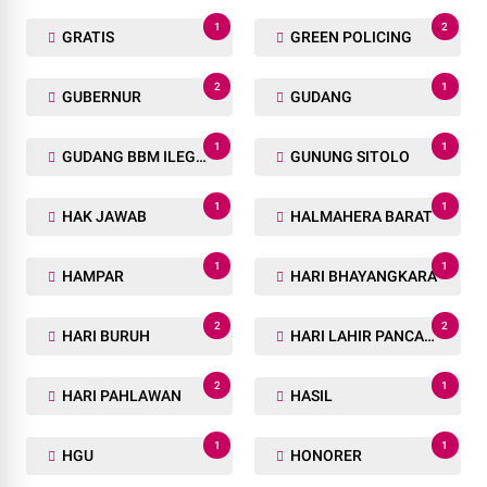
1
2
GRATIS
GREEN POLICING
2
1
GUBERNUR
GUDANG
1
1
GUDANG BBM ILEGAL
GUNUNG SITOLO
1
1
HAK JAWAB
HALMAHERA BARAT
1
1
HAMPAR
HARI BHAYANGKARA
2
2
HARI BURUH
HARI LAHIR PANCASILA
2
1
HARI PAHLAWAN
HASIL
1
1
HGU
HONORER