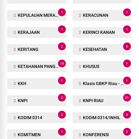
1
1
KEPULAUAN MERANTI
KERACUNAN
1
1
KERAJAAN
KERINCI KANAN
2
5
KERITANG
KESEHATAN
15
1
KETAHANAN PANGAN
KHUSUS
1
1
KKH
Klasis GBKP Riau - Sumbar.
2
21
KNPI
KNPI RIAU
2
3
KODIM 0314
KODIM 0314/INHIL
1
2
KOMITMEN
KONFERENSI