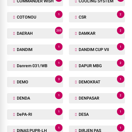
COMMANDER WISH
COOLING SYSTEM
1
2
COTONOU
CSR
205
2
DAERAH
DAMKAR
1
1
DANDIM
DANDIM CUP VII
1
2
Danrem 031/WB
DAPUR MBG
3
1
DEMO
DEMOKRAT
1
2
DENDA
DENPASAR
1
1
DePA-RI
DESA
1
1
DINAS PUPR-LH
DIRJEN PAS