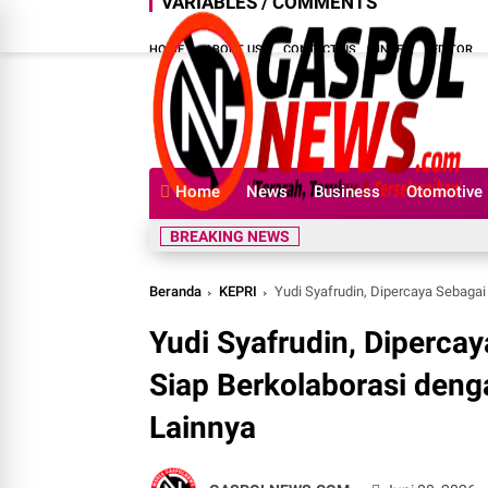
VARIABLES / COMMENTS
HOME
ABOUT US
CONTACT US
INDEX
EDITOR
Home
News
Business
Otomotive
BREAKING NEWS
Beranda
KEPRI
Yudi Syafrudin, Dipercaya Sebagai Ke
Yudi Syafrudin, Diperca
Siap Berkolaborasi deng
Lainnya