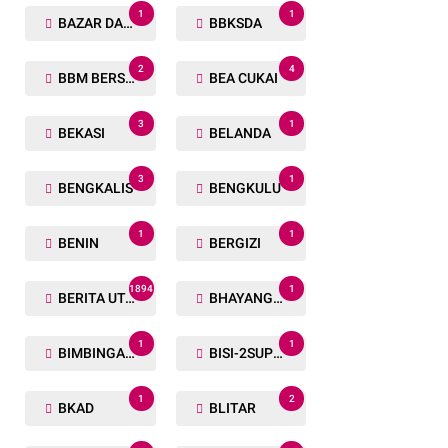
1
1
BAZAR DAN BAKSOS RAMADHAN
BBKSDA
2
4
BBM BERSUBSIDI
BEA CUKAI
3
1
BEKASI
BELANDA
3
1
BENGKALIS
BENGKULU
1
1
BENIN
BERGIZI
1894
1
BERITA UTAMA
BHAYANGKARA RUN
1
1
BIMBINGAN ROHANI
BISI-2SUPER
1
2
BKAD
BLITAR