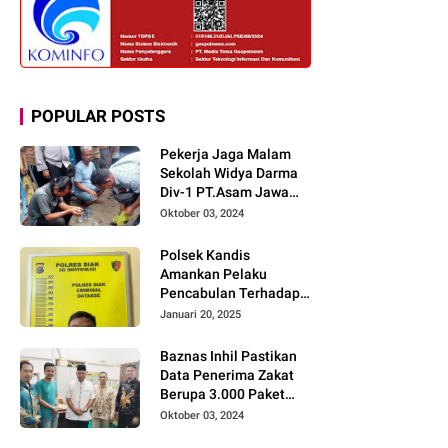
POPULAR POSTS
Pekerja Jaga Malam
Sekolah Widya Darma
Div-1 PT.Asam Jawa
Todongkan Senpi
Oktober 03, 2024
Kepada 3 Orang Warga
Sumberjo
Polsek Kandis
Amankan Pelaku
Pencabulan Terhadap
Dua Anak Kakak-
Januari 20, 2025
beradik di Kamar Mandi
Gereja
Baznas Inhil Pastikan
Data Penerima Zakat
Berupa 3.000 Paket
Premium Boxs Sudah
Oktober 03, 2024
Lengkap