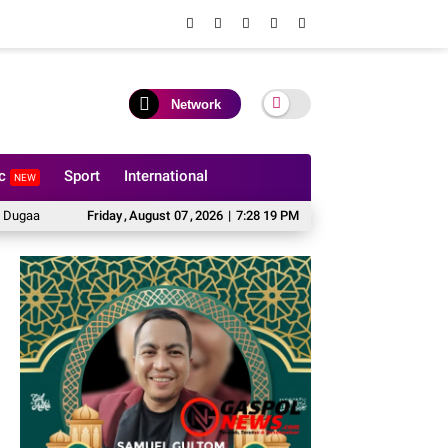
Network
ic
Sport
International
NEW
ncairan Anggaran DPRD Tanpa Prosedur Tuai Sorotan
Friday
,
August
07
,
2026
|
7:28 20 PM
Kejati Riau Tetapkan