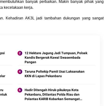
h membutuhkan banyak perbaikan. Makin banyak pihak yang
ka kecelakaan kerja.
kan. Kehadiran AK3L jadi tambahan dukungan yang sangat
upsi
12 Hektare Jagung Jadi Tumpuan, Polsek
Kandis Bergerak Kawal Swasembada
Pangan
Taruna Poltekip Pamit Usai Laksanakan
elar
KKN di Lapas Pekanbaru
ru
Hadir Ditengah Hiruk-pikuknya Kota
untuk
Pekanbaru, Ditlantas Polda Riau dan
Polantas KARIB Kobarkan Semangat
Keselamatan, Nasionalisme dan Green