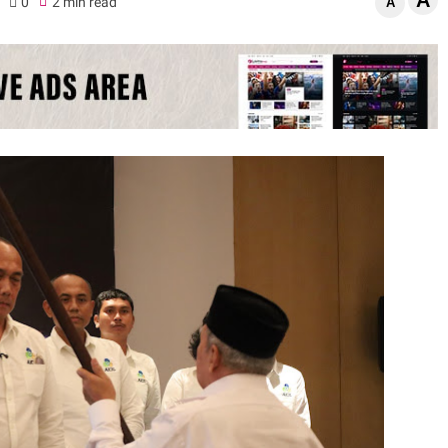
A
0
2 min read
A