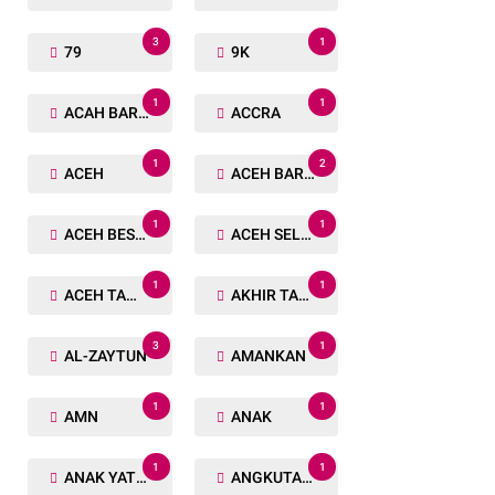
3
1
79
9K
1
1
ACAH BARAT
ACCRA
1
2
ACEH
ACEH BARAT
1
1
ACEH BESAR
ACEH SELATAN
1
1
ACEH TAMIANG
AKHIR TAHUN
3
1
AL-ZAYTUN
AMANKAN
1
1
AMN
ANAK
1
1
ANAK YATIM
ANGKUTAN TRANSPORTASI