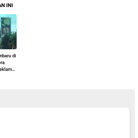
N INI
nbaru di
era
Reklame
Asal