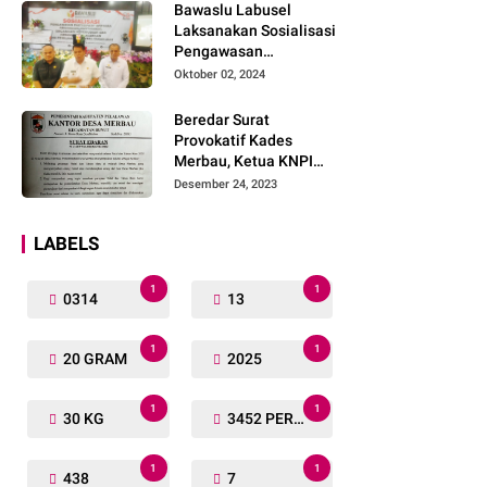
Bawaslu Labusel
Laksanakan Sosialisasi
Pengawasan
Partisipatif kepada
Oktober 02, 2024
Organisasi Masyarakat,
Pemuda Dan Agama
Beredar Surat
Pada pilkada Serentak
Provokatif Kades
2024
Merbau, Ketua KNPI
Riau: "Periksa, Tangkap
Desember 24, 2023
dan Penjarakan!"
LABELS
1
1
0314
13
1
1
20 GRAM
2025
1
1
30 KG
3452 PERSONIL
1
1
438
7