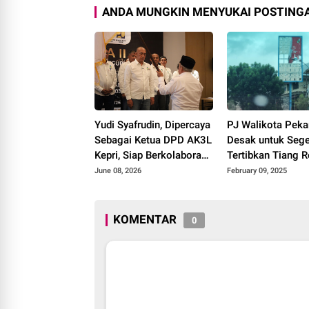
ANDA MUNGKIN MENYUKAI POSTINGA
Yudi Syafrudin, Dipercaya
PJ Walikota Peka
Sebagai Ketua DPD AK3L
Desak untuk Seg
Kepri, Siap Berkolaborasi
Tertibkan Tiang 
dengan Pemerintah dan
Milik Pengusaha 
June 08, 2026
February 09, 2025
Stakeholder Lainnya
Kota Batam
KOMENTAR
0