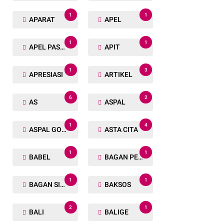
1
1
APARAT
APEL
1
1
APEL PASUKAN
APIT
1
3
APRESIASI
ARTIKEL
6
2
AS
ASPAL
1
4
ASPAL GORENG
ASTA CITA
1
1
BABEL
BAGAN PETE
1
1
BAGAN SIAPIN API
BAKSOS
2
1
BALI
BALIGE