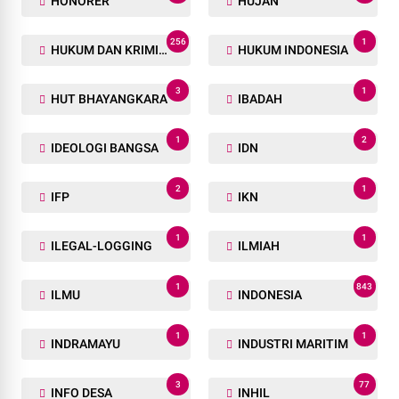
HONORER
HUJAN
256
1
HUKUM DAN KRIMINAL
HUKUM INDONESIA
3
1
HUT BHAYANGKARA
IBADAH
1
2
IDEOLOGI BANGSA
IDN
2
1
IFP
IKN
1
1
ILEGAL-LOGGING
ILMIAH
1
843
ILMU
INDONESIA
1
1
INDRAMAYU
INDUSTRI MARITIM
3
77
INFO DESA
INHIL