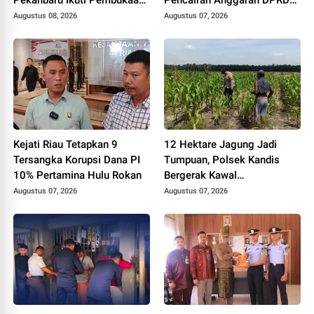
Pekanbaru Ikuti Pembukaan
Pencairan Anggaran DPRD
Pekan Olahraga Ditjenpas
Tanpa Prosedur Tuai
Augustus 08, 2026
Augustus 07, 2026
Riau HUT RI ke-81
Sorotan
Kejati Riau Tetapkan 9
12 Hektare Jagung Jadi
Tersangka Korupsi Dana PI
Tumpuan, Polsek Kandis
10% Pertamina Hulu Rokan
Bergerak Kawal
Swasembada Pangan
Augustus 07, 2026
Augustus 07, 2026