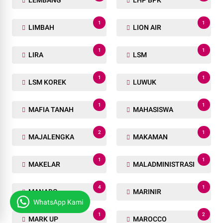
1
1
LIMBAH
LION AIR
1
1
LIRA
LSM
1
1
LSM KOREK
LUWUK
1
1
MAFIA TANAH
MAHASISWA
2
1
MAJALENGKA
MAKAMAN
1
1
MAKELAR
MALADMINISTRASI
4
1
MANADO
MARINIR
WhatsApp Kami
1
2
MARK UP
MAROCCO