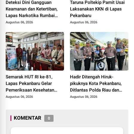
Deteksi Dini Gangguan
Taruna Poltekip Pamit Usai
Keamanan dan Ketertiban,
Laksanakan KKN di Lapas
Lapas Narkotika Rumbai
Pekanbaru
Gelar Razia Rutin Blok
Augustus 06, 2026
Augustus 06, 2026
Hunian
Semarak HUT RI ke-81,
Hadir Ditengah Hiruk-
Lapas Pekanbaru Gelar
pikuknya Kota Pekanbaru,
Pemeriksaan Kesehatan
Ditlantas Polda Riau dan
Gratis untuk Warga Binaan
Polantas KARIB Kobarkan
Augustus 06, 2026
Augustus 06, 2026
dan Masyarakat
Semangat Keselamatan,
Nasionalisme dan Green
Policing Jelang HUT RI Ke-
KOMENTAR
0
81 Tahun