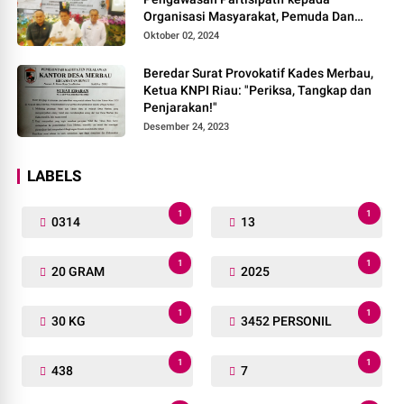
Organisasi Masyarakat, Pemuda Dan
Agama Pada pilkada Serentak 2024
Oktober 02, 2024
Beredar Surat Provokatif Kades Merbau,
Ketua KNPI Riau: "Periksa, Tangkap dan
Penjarakan!"
Desember 24, 2023
LABELS
1
1
0314
13
1
1
20 GRAM
2025
1
1
30 KG
3452 PERSONIL
1
1
438
7