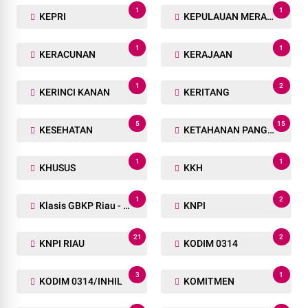
1
1
KEPRI
KEPULAUAN MERANTI
1
1
KERACUNAN
KERAJAAN
1
2
KERINCI KANAN
KERITANG
5
15
KESEHATAN
KETAHANAN PANGAN
1
1
KHUSUS
KKH
1
2
Klasis GBKP Riau - Sumbar.
KNPI
21
2
KNPI RIAU
KODIM 0314
3
1
KODIM 0314/INHIL
KOMITMEN